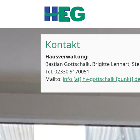
Kontakt
Hausverwaltung:
Bastian Gottschalk, Brigitte Lenhart, St
Tel. 02330 9170051
Mailto:
info [at] hv-gottschalk [punkt] d